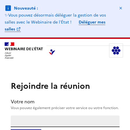
Ma
Nouveauté :
✨Vous pouvez désormais déléguer la gestion de vos
salles avec le Webinaire de lʼÉtat !
Déléguer mes
salles
WEBINAIRE DE L'ÉTAT
Le
Rejoindre la réunion
Votre nom
Vous pouvez également préciser votre service ou votre fonction.