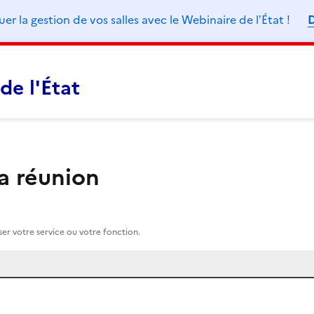
 la gestion de vos salles avec le Webinaire de lʼÉtat !
D
de l'État
la réunion
r votre service ou votre fonction.