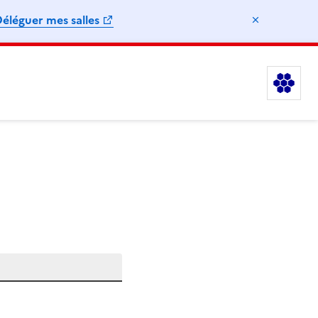
éléguer mes salles
Masquer l
Le