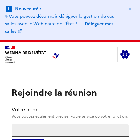
Ma
Nouveauté :
✨Vous pouvez désormais déléguer la gestion de vos
salles avec le Webinaire de lʼÉtat !
Déléguer mes
salles
WEBINAIRE DE L'ÉTAT
Le
Rejoindre la réunion
Votre nom
Vous pouvez également préciser votre service ou votre fonction.