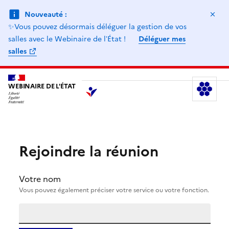
Ma
Nouveauté :
✨Vous pouvez désormais déléguer la gestion de vos
salles avec le Webinaire de lʼÉtat !
Déléguer mes
salles
WEBINAIRE DE L'ÉTAT
Le
Rejoindre la réunion
Votre nom
Vous pouvez également préciser votre service ou votre fonction.