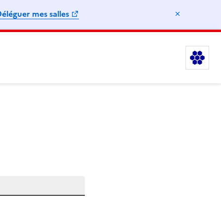
éléguer mes salles
Masquer l
Le