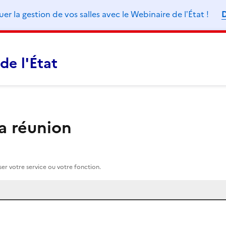
 la gestion de vos salles avec le Webinaire de lʼÉtat !
D
de l'État
la réunion
r votre service ou votre fonction.