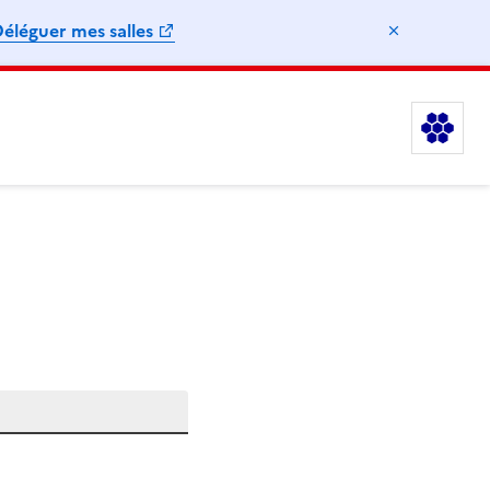
éléguer mes salles
Masquer l
Le