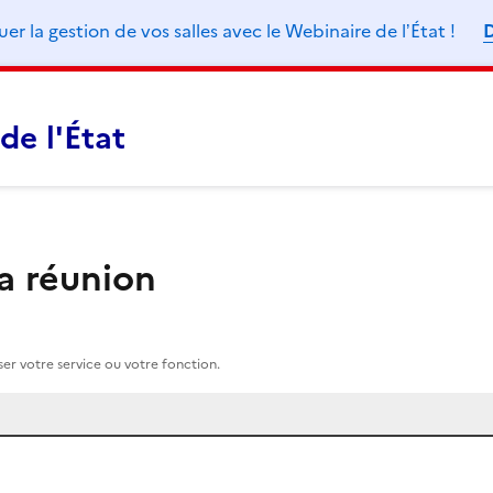
 la gestion de vos salles avec le Webinaire de lʼÉtat !
D
de l'État
la réunion
r votre service ou votre fonction.