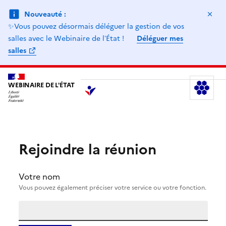
Ma
Nouveauté :
✨Vous pouvez désormais déléguer la gestion de vos
salles avec le Webinaire de lʼÉtat !
Déléguer mes
salles
WEBINAIRE DE L'ÉTAT
Le
Rejoindre la réunion
Votre nom
Vous pouvez également préciser votre service ou votre fonction.